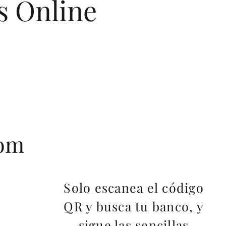
s Online
com
Solo escanea el código
QR y busca tu banco, y
sigue las sencillas