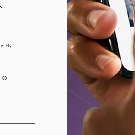
o.
nthly
100