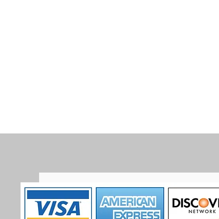
Claro también puedes 
de tarjetas deducen h
no llega toda la cant