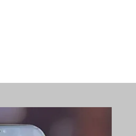
argo la gran mayoría
 donando, así es que