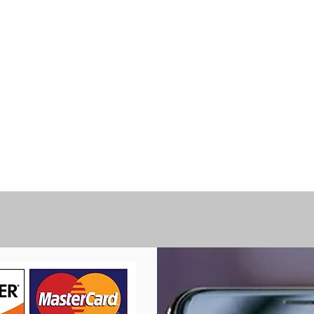
usar tu tarjeta de crédito, sin emb
asta un 3% de la cantidad que estas
idad que habías deseado ofrendar.