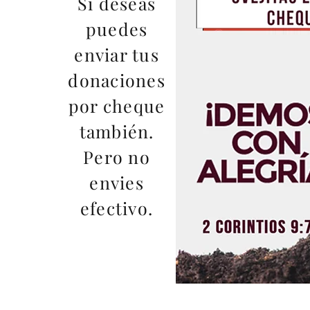
Si deseas
puedes
enviar tus
donaciones
por cheque
también.
Pero no
envies
efectivo.