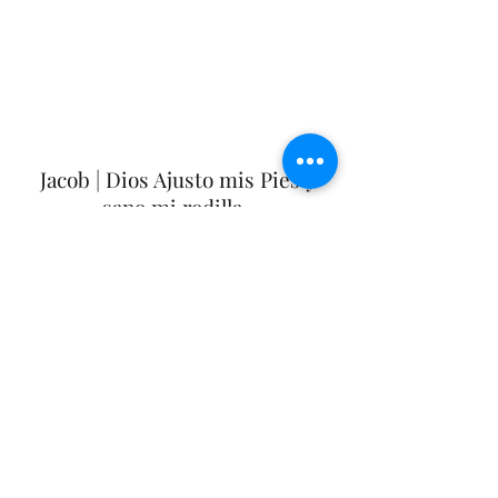
Jacob | Dios Ajusto mis Pies y
sano mi rodilla.
Cuando me revisaron uno de mis pies
estaba mas corto que el otro, oraron
por mi y mis pies se ajustaron y se fue
el dolor en mi rodilla.